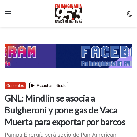
Menu
C
m
Generales
Escuchar artículo
GNL: Mindlin se asocia a
Bulgheroni y pone gas de Vaca
Muerta para exportar por barcos
Pampa Energía será socio de Pan American