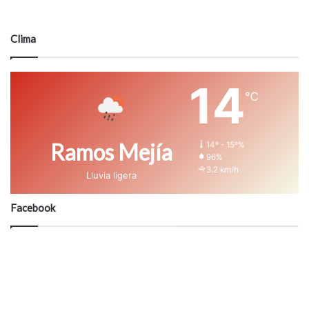
Clima
14
℃
Ramos Mejía
14º - 15º%
96%
3.2 km/h
Lluvia ligera
Facebook