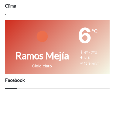
modo
Clima
6
℃
Ramos Mejía
4º - 7º%
61%
15.9 km/h
Cielo claro
Facebook