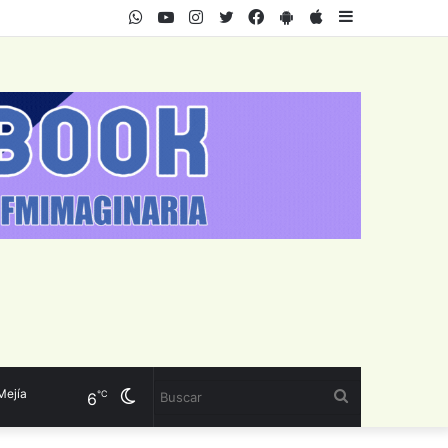
WhatsApp
Youtube
Instagram
Twitter
Facebook
PlayStore
AppStore
Sidebar
a
Cambiar
Buscar
℃
6