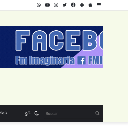
WhatsApp
Youtube
Instagram
Twitter
Facebook
PlayStore
AppStore
Sidebar
ía
Cambiar
Buscar
℃
9