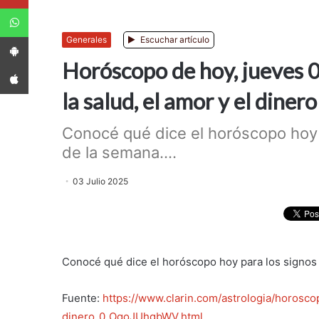
WhatsApp
App Android
Generales
Escuchar artículo
Horóscopo de hoy, jueves 03
App iPhone
la salud, el amor y el dinero
Conocé qué dice el horóscopo hoy 
de la semana....
03 Julio 2025
Conocé qué dice el horóscopo hoy para los signos 
Fuente:
https://www.clarin.com/astrologia/horosc
dinero_0_OgoJUhgbWV.html