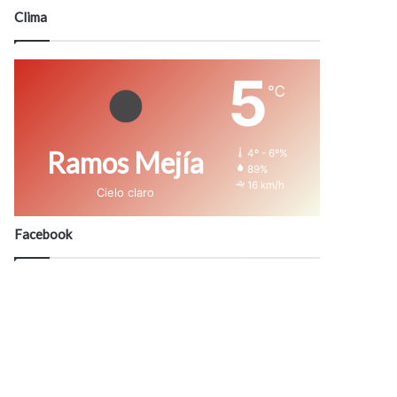
modo
Clima
5
℃
Ramos Mejía
4º - 6º%
89%
16 km/h
Cielo claro
Facebook