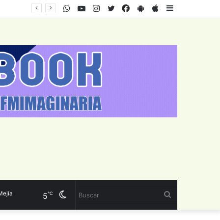
WhatsApp
Youtube
Instagram
Twitter
Facebook
PlayStore
AppStore
Sidebar
a
Cambiar
Buscar
℃
5