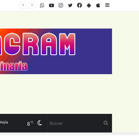
WhatsApp
Youtube
Instagram
Twitter
Facebook
PlayStore
AppStore
Sidebar
ía
Cambiar
Buscar
℃
8