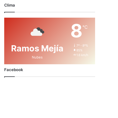
modo
Clima
8
℃
Ramos Mejía
7º - 8º%
85%
1.6 km/h
Nubes
Facebook