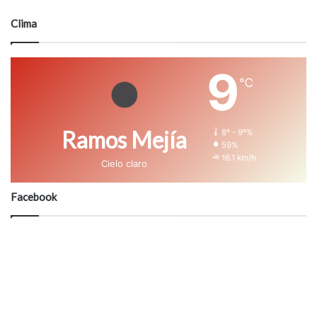
Clima
9
℃
Ramos Mejía
8º - 9º%
59%
16.1 km/h
Cielo claro
Facebook