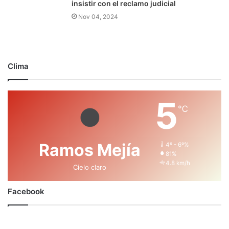
insistir con el reclamo judicial
Nov 04, 2024
Clima
5
℃
Ramos Mejía
4º - 6º%
81%
4.8 km/h
Cielo claro
Facebook