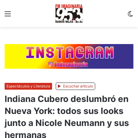
Menu
C
m
Espectáculos y Literatura
Escuchar artículo
Indiana Cubero deslumbró en
Nueva York: todos sus looks
junto a Nicole Neumann y sus
hermanas