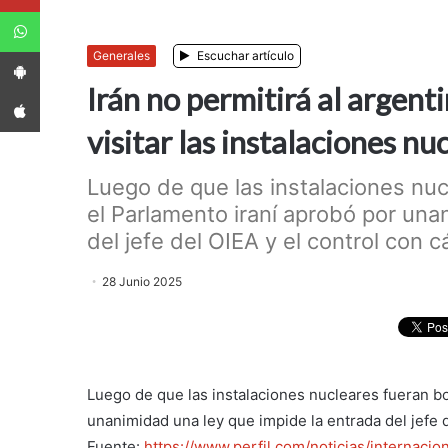
WhatsApp
App Android
Generales
Escuchar artículo
Irán no permitirá al argenti
App iPhone
visitar las instalaciones n
Luego de que las instalaciones nu
el Parlamento iraní aprobó por una
del jefe del OIEA y el control con c
28 Junio 2025
Luego de que las instalaciones nucleares fueran b
unanimidad una ley que impide la entrada del jefe 
Fuente:
https://www.perfil.com/noticias/internacion