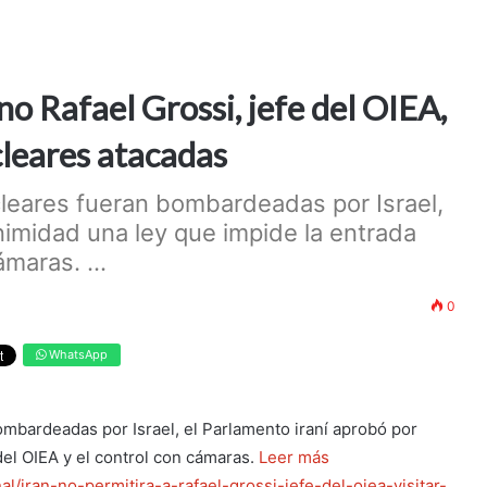
no Rafael Grossi, jefe del OIEA,
ucleares atacadas
cleares fueran bombardeadas por Israel,
nimidad una ley que impide la entrada
ámaras. ...
0
WhatsApp
ombardeadas por Israel, el Parlamento iraní aprobó por
del OIEA y el control con cámaras.
Leer más
al/iran-no-permitira-a-rafael-grossi-jefe-del-oiea-visitar-