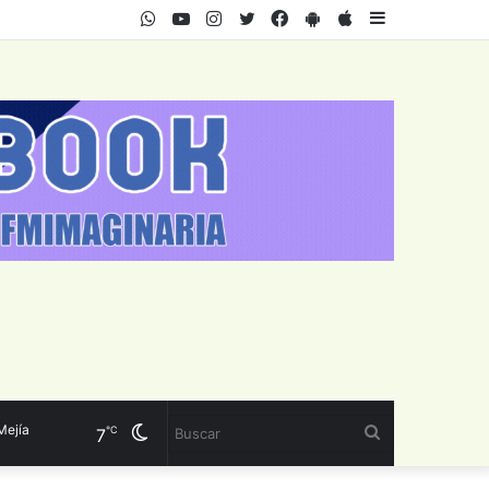
WhatsApp
Youtube
Instagram
Twitter
Facebook
PlayStore
AppStore
Sidebar
ía
Cambiar
Buscar
℃
7