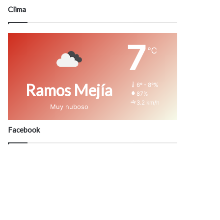
modo
Clima
7
℃
Ramos Mejía
6º - 8º%
87%
3.2 km/h
Muy nuboso
Facebook