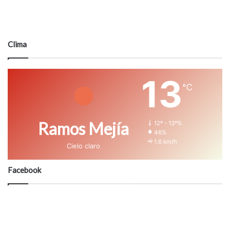
Clima
13
℃
Ramos Mejía
12º - 13º%
46%
1.6 km/h
Cielo claro
Facebook