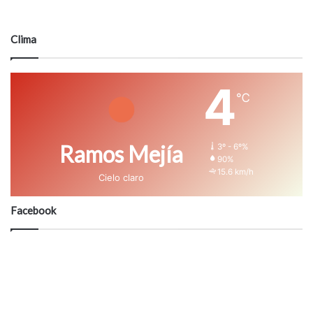
Clima
4
℃
Ramos Mejía
3º - 6º%
90%
15.6 km/h
Cielo claro
Facebook