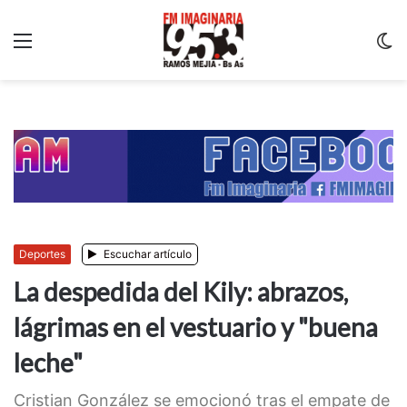
Menu
C
m
Deportes
Escuchar artículo
La despedida del Kily: abrazos,
lágrimas en el vestuario y "buena
leche"
Cristian González se emocionó tras el empate de