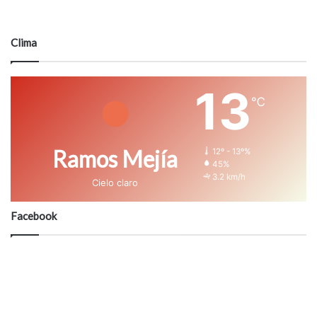
Clima
13
℃
Ramos Mejía
12º - 13º%
45%
3.2 km/h
Cielo claro
Facebook