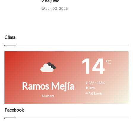
2 de junio
Jun 03, 2025
Clima
14
℃
Ramos Mejía
13º - 15º%
92%
1.6 km/h
Nubes
Facebook