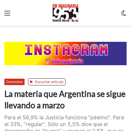
Menu
C
m
Generales
Escuchar artículo
La materia que Argentina se sigue
llevando a marzo
Para el 58,9% la Justicia funciona "pésimo". Para
el 33%, "regular". Sólo un 5,5% dice que el
desempeño es “bueno” y apenas el 2,5%, que es