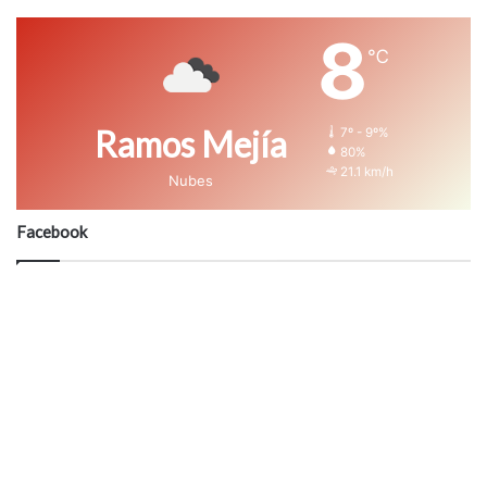
8
℃
Ramos Mejía
7º - 9º%
80%
21.1 km/h
Nubes
Facebook