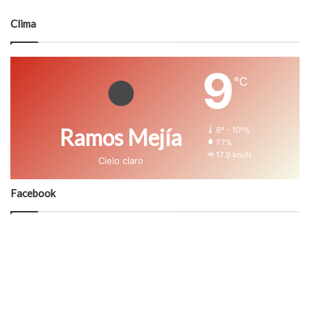
Clima
9
℃
Ramos Mejía
8º - 10º%
77%
17.9 km/h
Cielo claro
Facebook