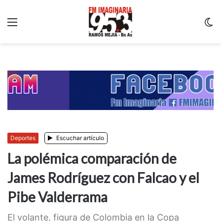
Menu
C
m
Deportes
Escuchar artículo
La polémica comparación de
James Rodríguez con Falcao y el
Pibe Valderrama
El volante, figura de Colombia en la Copa