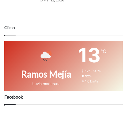
Mar 12, 2026
Clima
13
℃
Ramos Mejía
12º - 14º%
92%
1.6 km/h
Lluvia moderada
Facebook