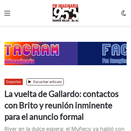
Menu
C
m
Deportes
Escuchar artículo
La vuelta de Gallardo: contactos
con Brito y reunión inminente
para el anuncio formal
River en la dulce espera: el Muñeco ya habló con