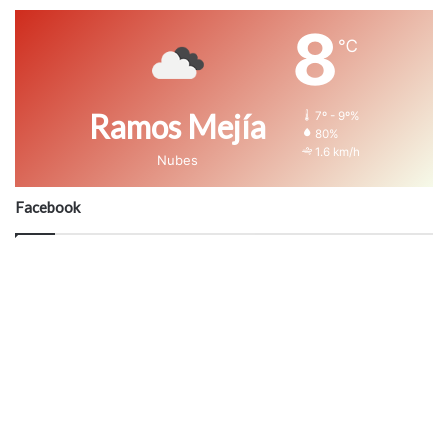
8
℃
Ramos Mejía
7º - 9º%
80%
1.6 km/h
Nubes
Facebook