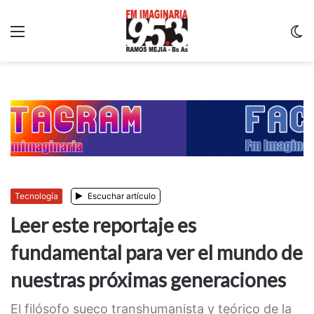
Menu
C
m
Tecnología
Escuchar artículo
Leer este reportaje es
fundamental para ver el mundo de
nuestras próximas generaciones
El filósofo sueco transhumanista y teórico de la