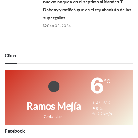
nuevo: noqueó en el séptimo al irlandés TJ
Doheny y ratificó que es el rey absoluto de los
supergallos
Sep 03, 2024
Clima
6
℃
Ramos Mejía
4º - 6º%
81%
17.2 km/h
Cielo claro
Facebook