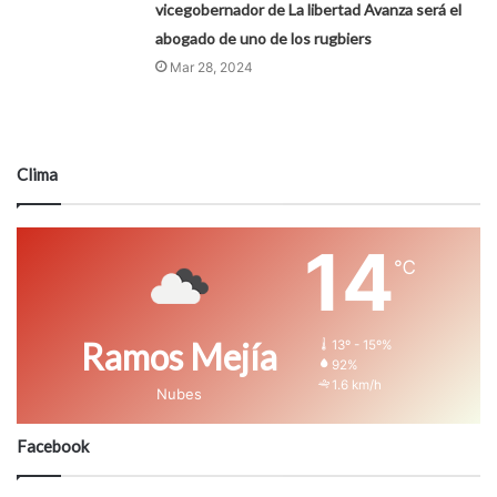
vicegobernador de La libertad Avanza será el
abogado de uno de los rugbiers
Mar 28, 2024
Clima
14
℃
Ramos Mejía
13º - 15º%
92%
1.6 km/h
Nubes
Facebook