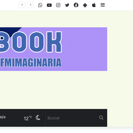
WhatsApp
Youtube
Instagram
Twitter
Facebook
PlayStore
AppStore
Sidebar
Cambiar
Buscar
℃
12