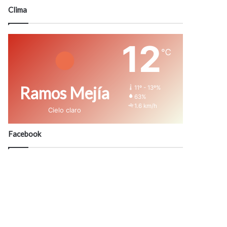
modo
Clima
12
℃
Ramos Mejía
11º - 13º%
63%
1.6 km/h
Cielo claro
Facebook