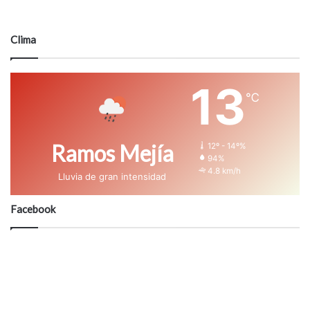
Clima
13
℃
Ramos Mejía
12º - 14º%
94%
4.8 km/h
Lluvia de gran intensidad
Facebook