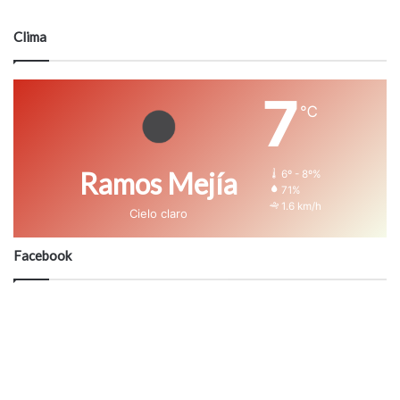
Clima
7
℃
Ramos Mejía
6º - 8º%
71%
1.6 km/h
Cielo claro
Facebook