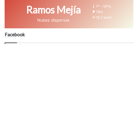
Ramos Mejía
7º - 10º%
78%
19.7 km/h
Nubes dispersas
Facebook