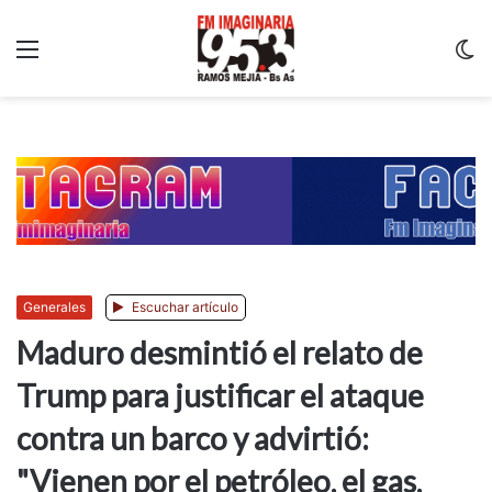
Menu
C
m
Generales
Escuchar artículo
Maduro desmintió el relato de
Trump para justificar el ataque
contra un barco y advirtió:
"Vienen por el petróleo, el gas,