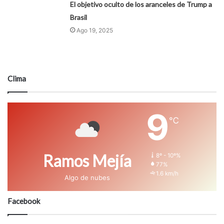
El objetivo oculto de los aranceles de Trump a
Brasil
Ago 19, 2025
Clima
9
℃
Ramos Mejía
8º - 10º%
77%
1.6 km/h
Algo de nubes
Facebook