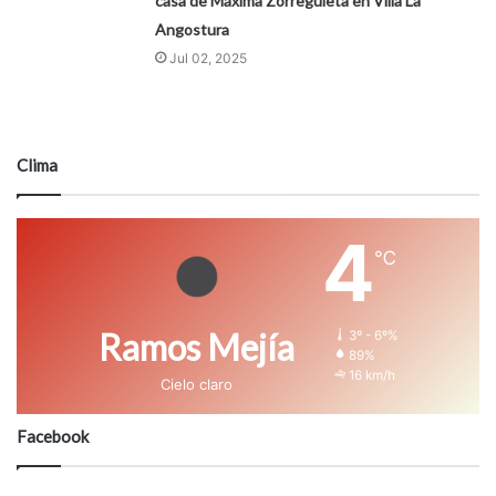
casa de Máxima Zorreguieta en Villa La
Angostura
Jul 02, 2025
Clima
4
℃
Ramos Mejía
3º - 6º%
89%
16 km/h
Cielo claro
Facebook