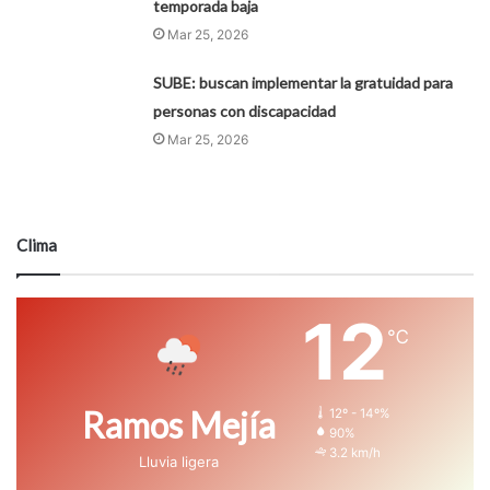
temporada baja
Mar 25, 2026
SUBE: buscan implementar la gratuidad para
personas con discapacidad
Mar 25, 2026
Clima
12
℃
Ramos Mejía
12º - 14º%
90%
3.2 km/h
Lluvia ligera