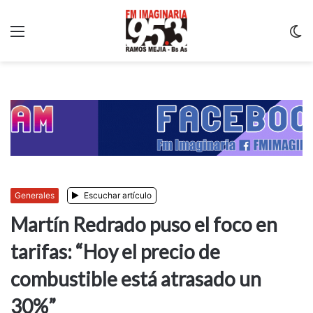
Menu
C
m
Generales
Escuchar artículo
Martín Redrado puso el foco en
tarifas: “Hoy el precio de
combustible está atrasado un
30%”