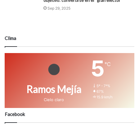
objetivo: convertirse en el “gran elector”
Sep 29, 2025
Clima
5
℃
Ramos Mejía
5º - 7º%
67%
15.9 km/h
Cielo claro
Facebook