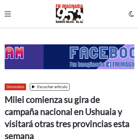
Menu
C
m
Generales
Escuchar artículo
Milei comienza su gira de
campaña nacional en Ushuaia y
visitará otras tres provincias esta
semana