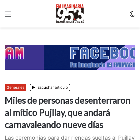
Menu
C
m
Generales
Escuchar artículo
Miles de personas desenterraron
al mítico Pujllay, que andará
carnavaleando nueve días
Las ceremonias para dar riendas sueltas al Pujllay