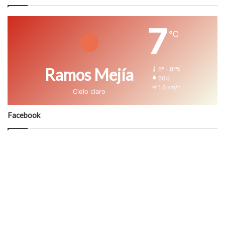
7
℃
Ramos Mejía
6º - 8º%
60%
1.6 km/h
Cielo claro
Facebook