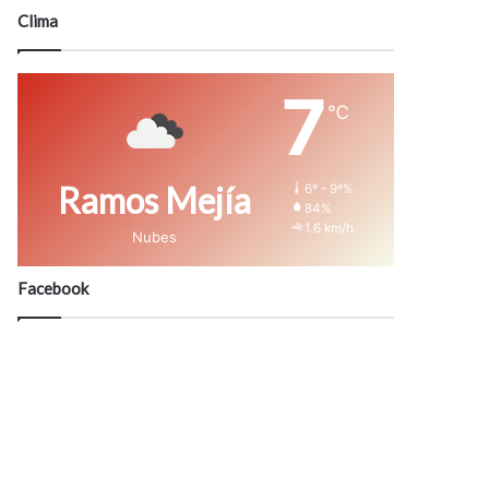
modo
Clima
7
℃
Ramos Mejía
6º - 9º%
84%
1.6 km/h
Nubes
Facebook