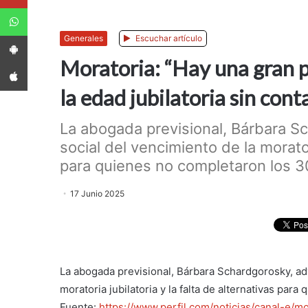
WhatsApp
App Android
Generales
Escuchar artículo
Moratoria: “Hay una gran pa
App iPhone
la edad jubilatoria sin con
La abogada previsional, Bárbara Sc
social del vencimiento de la moratori
para quienes no completaron los 30
17 Junio 2025
La abogada previsional, Bárbara Schardgorosky, adv
moratoria jubilatoria y la falta de alternativas pa
Fuente:
https://www.perfil.com/noticias/canal-e/