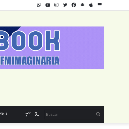
WhatsApp
Youtube
Instagram
Twitter
Facebook
PlayStore
AppStore
Sidebar
a
Cambiar
Buscar
℃
7