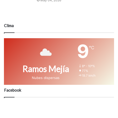
May 04, 2026
Clima
9
℃
Ramos Mejía
8º - 10º%
77%
19.7 km/h
Nubes dispersas
Facebook