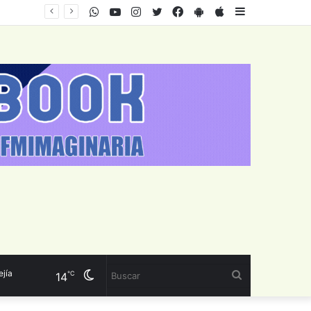
WhatsApp
Youtube
Instagram
Twitter
Facebook
PlayStore
AppStore
Sidebar
Cambiar
Buscar
℃
14