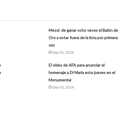
Messi: de ganar ocho veces el Balón de
Oro a estar fuera de la lista por primera
vez
Sep 05, 2024
e
El video de AFA para anunciar el
a
homenaje a Di María este jueves en el
Monumental
Sep 05, 2024