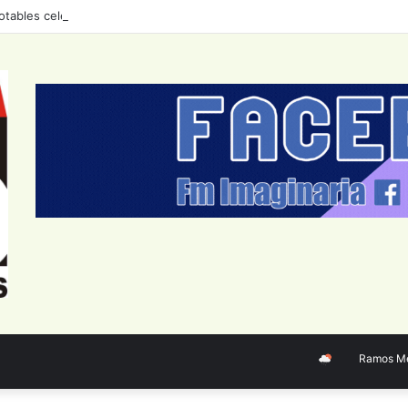
otables celebran el tango con un ciclo de conciertos durante agosto
Ramos Mejía