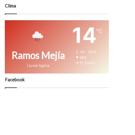
modo
Clima
14
℃
Ramos Mejía
13º - 15º%
96%
12.3 km/h
Lluvia ligera
Facebook