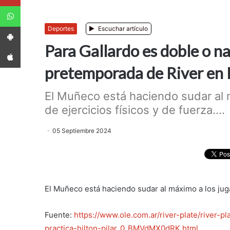
WhatsApp
App Android
Deportes
Escuchar artículo
Para Gallardo es doble o na
App iPhone
pretemporada de River en 
El Muñeco está haciendo sudar al 
de ejercicios físicos y de fuerza....
05 Septiembre 2024
El Muñeco está haciendo sudar al máximo a los juga
Fuente:
https://www.ole.com.ar/river-plate/river-
practica-hilton-pilar_0_BMVdMX0dRK.html