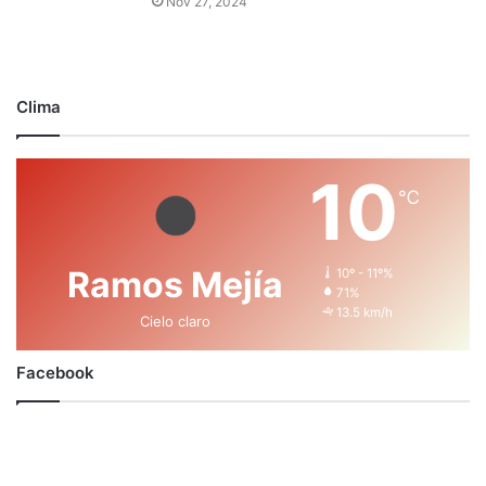
Nov 27, 2024
Clima
10
℃
Ramos Mejía
10º - 11º%
71%
13.5 km/h
Cielo claro
Facebook