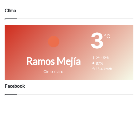
Clima
3
℃
Ramos Mejía
2º - 5º%
87%
15.4 km/h
Cielo claro
Facebook