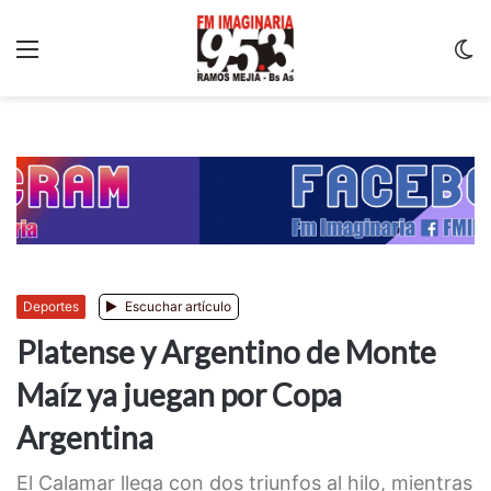
Menu
C
m
Deportes
Escuchar artículo
Platense y Argentino de Monte
Maíz ya juegan por Copa
Argentina
El Calamar llega con dos triunfos al hilo, mientras