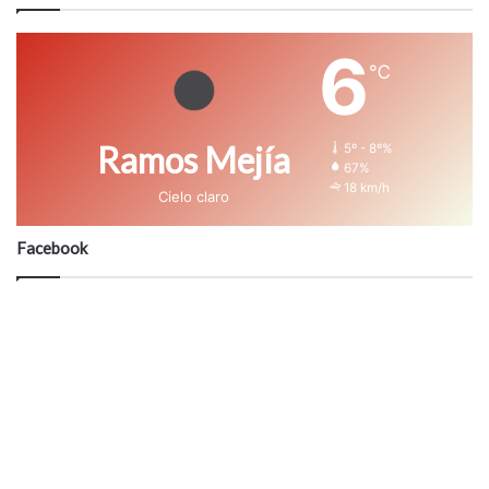
6
℃
Ramos Mejía
5º - 8º%
67%
18 km/h
Cielo claro
Facebook