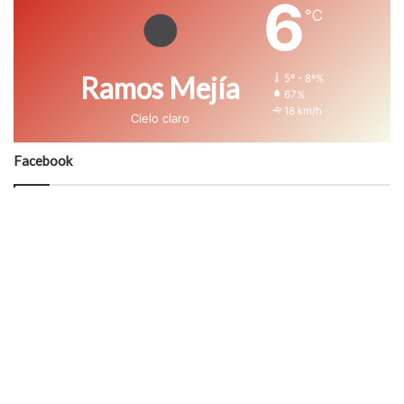
6
℃
Ramos Mejía
5º - 8º%
67%
18 km/h
Cielo claro
Facebook