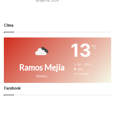
Ago 08, 2024
Clima
13
℃
Ramos Mejía
12º - 13º%
45%
3.2 km/h
Nubes
Facebook