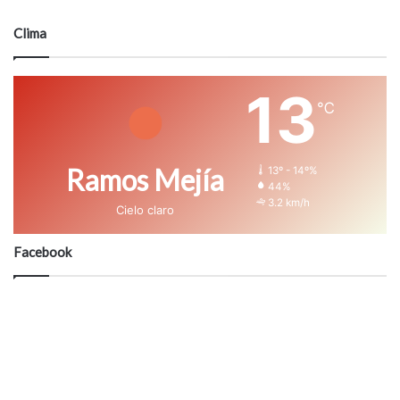
Clima
13
℃
Ramos Mejía
13º - 14º%
44%
3.2 km/h
Cielo claro
Facebook