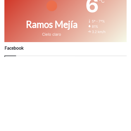
6
℃
Ramos Mejía
5º - 7º%
81%
3.2 km/h
Cielo claro
Facebook