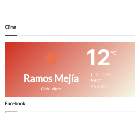
Clima
12
℃
Ramos Mejía
12º - 13º%
62%
3.2 km/h
Cielo claro
Facebook