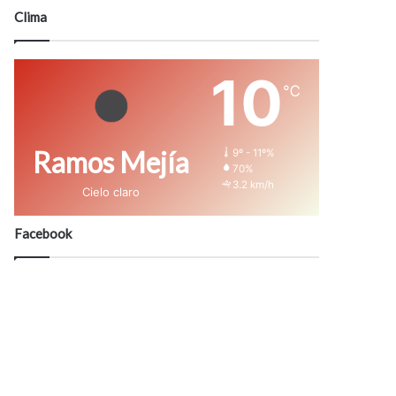
modo
Clima
10
℃
Ramos Mejía
9º - 11º%
70%
3.2 km/h
Cielo claro
Facebook