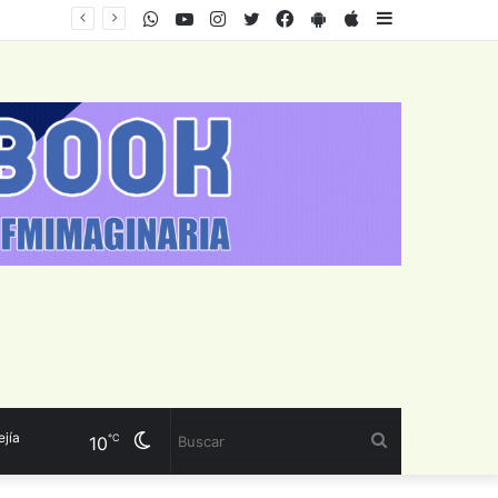
WhatsApp
Youtube
Instagram
Twitter
Facebook
PlayStore
AppStore
Sidebar
Cambiar
Buscar
℃
10