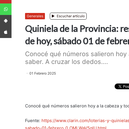
WhatsApp
App Android
Generales
Escuchar artículo
Quiniela de la Provincia: r
App iPhone
de hoy, sábado 01 de febre
Conocé qué números salieron hoy a
saber. A cruzar los dedos....
01 Febrero 2025
Conocé qué números salieron hoy a la cabeza y tod
Fuente:
https://www.clarin.com/loterias-y-quiniel
sabado-01-febrero_0_OMLWaV5glU.html