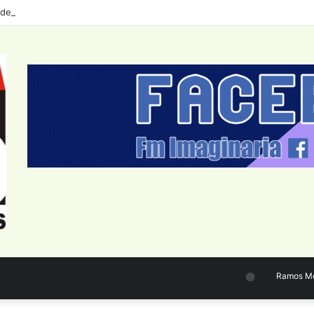
de personal del Sector Público Nacional: datos a junio 2026
Ramos Mejía