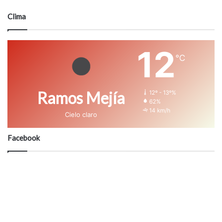
Clima
12
℃
Ramos Mejía
12º - 13º%
62%
14 km/h
Cielo claro
Facebook