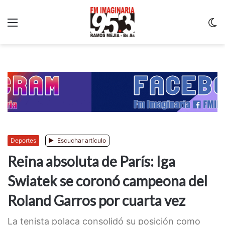
Menu
C
m
Deportes
Escuchar artículo
Reina absoluta de París: Iga
Swiatek se coronó campeona del
Roland Garros por cuarta vez
La tenista polaca consolidó su posición como