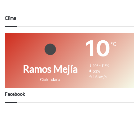
Clima
10
℃
Ramos Mejía
10º - 11º%
53%
1.6 km/h
Cielo claro
Facebook