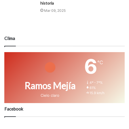
historia
Mar 09, 2025
Clima
6
℃
Ramos Mejía
4º - 7º%
61%
15.9 km/h
Cielo claro
Facebook