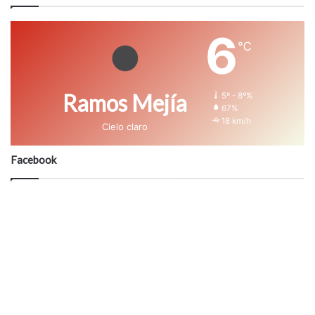
6
℃
Ramos Mejía
5º - 8º%
67%
18 km/h
Cielo claro
Facebook