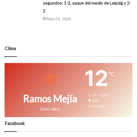
segundos: 1-2, saque del medio de Leipzig y 2-
2
May 03, 2025
Clima
12
℃
Ramos Mejía
11º - 13º%
53%
10 km/h
Cielo claro
Facebook