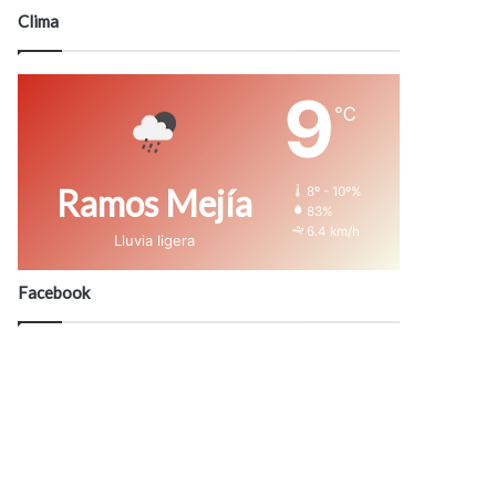
modo
Clima
9
℃
Ramos Mejía
8º - 10º%
83%
6.4 km/h
Lluvia ligera
Facebook