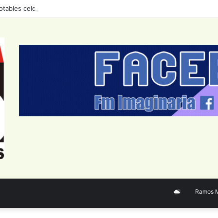
otables celebran el tango con un ciclo de conciertos durante agosto
Ramos Mejí