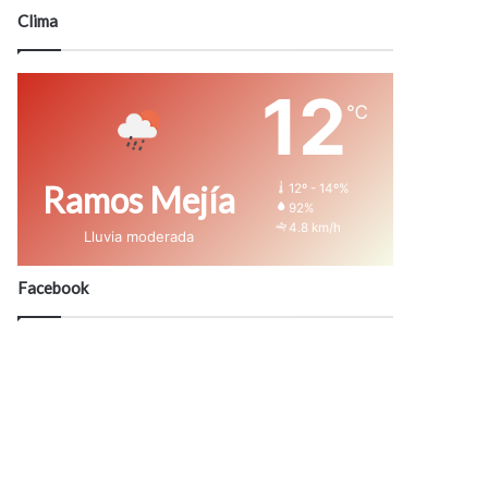
modo
Clima
12
℃
Ramos Mejía
12º - 14º%
92%
4.8 km/h
Lluvia moderada
Facebook