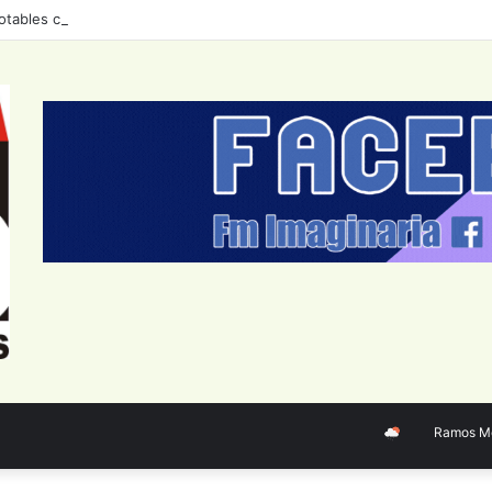
otables celebran el tango con un ciclo de conciertos durante agosto
Ramos Mejía