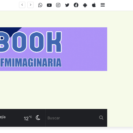
WhatsApp
Youtube
Instagram
Twitter
Facebook
PlayStore
AppStore
Sidebar
Cambiar
Buscar
℃
12