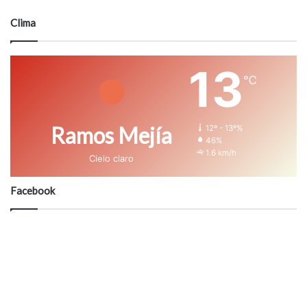
Clima
13
℃
Ramos Mejía
12º - 13º%
46%
1.6 km/h
Cielo claro
Facebook