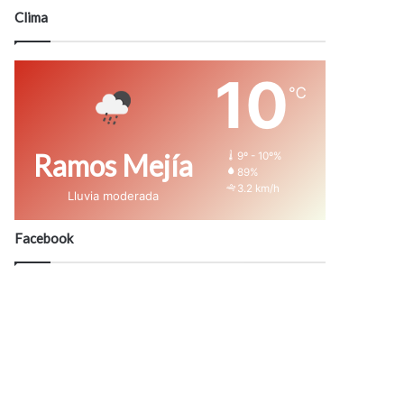
modo
Clima
10
℃
Ramos Mejía
9º - 10º%
89%
3.2 km/h
Lluvia moderada
Facebook