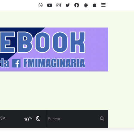
WhatsApp
Youtube
Instagram
Twitter
Facebook
PlayStore
AppStore
Sidebar
Cambiar
Buscar
℃
10