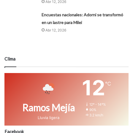
Abr 12, 2026
Encuestas nacionales: Adorni se transformó
en un lastre para Milei
Abr 12, 2026
Clima
12
℃
Ramos Mejía
12º - 14º%
90%
3.2 km/h
Lluvia ligera
Facebook